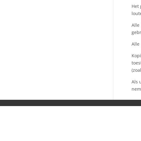
Het 
lout
Alle
gebr
Alle
Kopi
toes
(zoa
Als 
nem