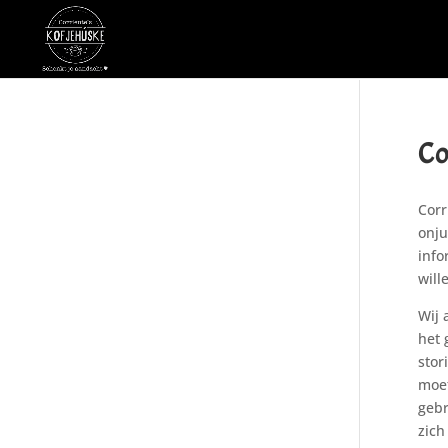
Co
Corr
onju
info
will
Wij 
het 
stor
moet
gebr
zich