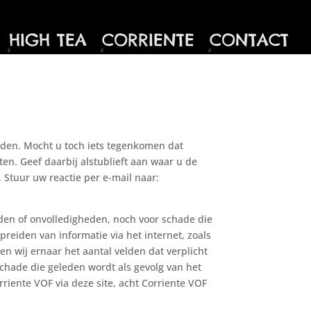
HIGH TEA
CORRIENTE
CONTACT
ouden. Mocht u toch iets tegenkomen dat
eten. Geef daarbij alstublieft aan waar u de
. Stuur uw reactie per e-mail naar:
eden of onvolledigheden, noch voor schade die
preiden van informatie via het internet, zoals
n wij ernaar het aantal velden dat verplicht
hade die geleden wordt als gevolg van het
riente VOF via deze site, acht Corriente VOF