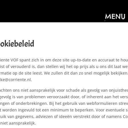
MENU
okiebeleid
iente VOF spant zich in om deze site up-to-date en accuraat te h
ist of verouderd is, dan stellen wij het op prijs als u ons dit laat w
rmatie op de site leest. We zullen dit dan zo snel mogelijk bekijken
eke@
corriente.nl
.
achten ons niet aansprakelijk voor schade als gevolg van onjuisth
gevolg is van problemen veroorzaakt door, of inherent aan het vers
ingen of onderbrekingen. Bij het gebruik van webformulieren streve
 worden ingevuld tot een minimum te beperken. Voor eventuele sc
uik van gegevens, adviezen of ideeën verstrekt door of namens Cor
 niet aansprakelijk.