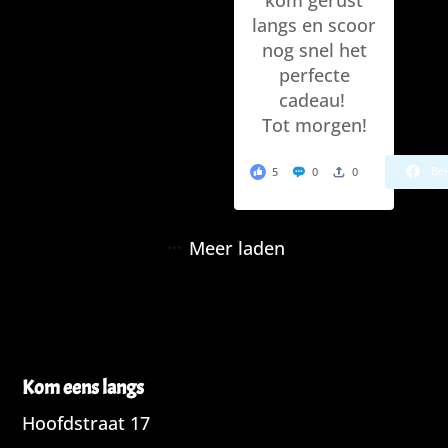
kom gerust
langs en scoor
nog snel het
perfecte
cadeau!
Tot morgen!
Bek
5
0
0
Meer laden
Kom eens langs
Hoofdstraat 17