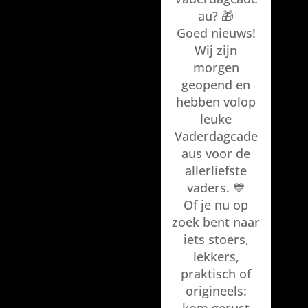
au? 🎁
Goed nieuws!
Wij zijn
morgen
geopend en
hebben volop
leuke
Vaderdagcade
aus voor de
allerliefste
vaders. 💙
Of je nu op
zoek bent naar
iets stoers,
lekkers,
praktisch of
origineels: