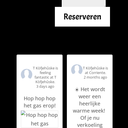
Reserveren
T Kòfjehûske
T Kòfjehûske
T Kòfjehûske is
T Kòfjehûske is
feeling
at Corriente.
fantastic at T
2 months ago
Kòfjehûske.
3 days ago
☀️ Het wordt
weer een
Hop hop hop
heerlijke
het gas erop!
warme week!
Of je nu
verkoeling