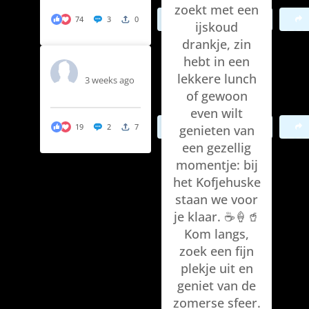
zoekt met een
Bekijk op Facebook
74
3
0
ijskoud
drankje, zin
hebt in een
T Kòfjehûske
lekkere lunch
3 weeks ago
of gewoon
even wilt
Bekijk op Facebook
19
2
7
genieten van
een gezellig
momentje: bij
het Kofjehuske
staan we voor
je klaar. ☕🍦🥤
Kom langs,
zoek een fijn
plekje uit en
geniet van de
zomerse sfeer.