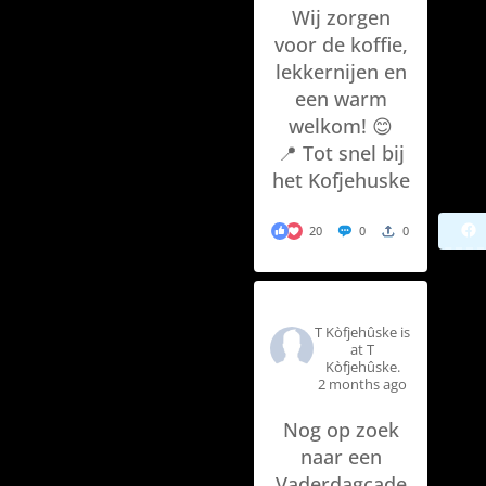
Wij zorgen
voor de koffie,
lekkernijen en
een warm
welkom! 😊
📍 Tot snel bij
het Kofjehuske
20
0
0
T Kòfjehûske
T Kòfjehûske is
at T
Kòfjehûske.
2 months ago
Nog op zoek
naar een
Vaderdagcade