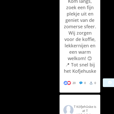
Kom langs,
zoek een fijn
plekje uit en
geniet van de
zomerse sfeer.
Wij zorgen
voor de koffie,
lekkernijen en
een warm
welkom! 😊
📍 Tot snel bij
het Kofjehuske
20
0
0
T Kòfjehûske
T Kòfjehûske is
at T