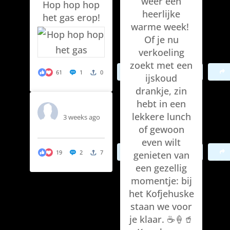
weer een
Hop hop hop
heerlijke
het gas erop!
warme week!
Of je nu
verkoeling
zoekt met een
Bekijk op Facebook
61
1
0
ijskoud
drankje, zin
hebt in een
T Kòfjehûske
lekkere lunch
3 weeks ago
of gewoon
even wilt
Bekijk op Facebook
19
2
7
genieten van
een gezellig
momentje: bij
het Kofjehuske
staan we voor
je klaar. ☕🍦🥤