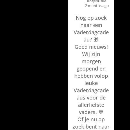
Kòfjehûske.
2 months ago
Nog op zoek
naar een
Vaderdagcade
au? 🎁
Goed nieuws!
Wij zijn
morgen
geopend en
hebben volop
leuke
Vaderdagcade
aus voor de
allerliefste
vaders. 💙
Of je nu op
zoek bent naar