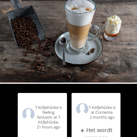
T Kòfjehûske
T Kòfjehûske
T Kòfjehûske is
T Kòfjehûske is
feeling
at Corriente.
fantastic at T
2 months ago
Kòfjehûske.
21 hours ago
☀️ Het wordt